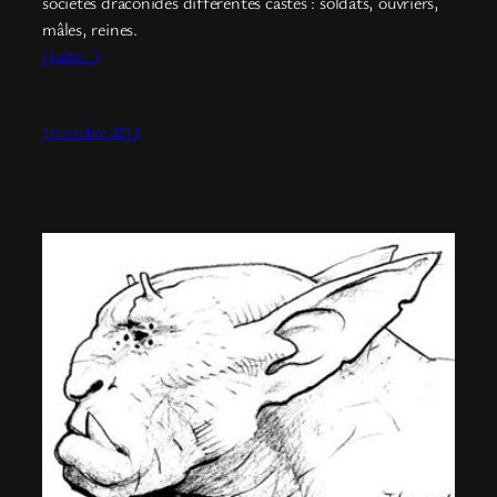
sociétés draconides différentes castes : soldats, ouvriers,
mâles, reines.
(suite…)
16 octobre 2013