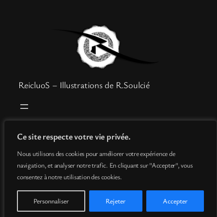
ReicluoS – Illustrations de R.Soulcié
Boutique
Mentions légales
Ce site respecte votre vie privée.
Goodies
Politique de confidentialité
Nous utilisons des cookies pour améliorer votre expérience de
Info
Conditions générales de vente
navigation, et analyser notre trafic. En cliquant sur "Accepter", vous
Contact
consentez à notre utilisation des cookies.
Personnaliser
Rejeter
Accepter