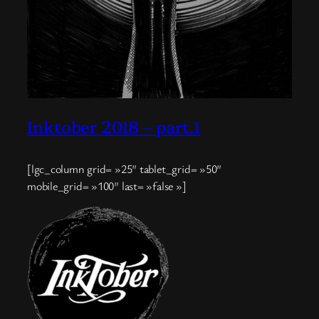
Inktober 2018 – part.1
[lgc_column grid= »25″ tablet_grid= »50″
mobile_grid= »100″ last= »false »]