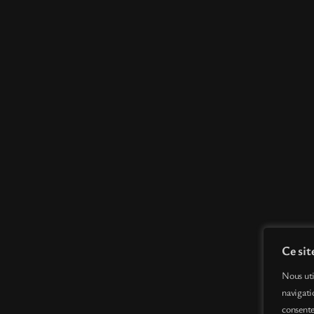
Ce sit
Nous uti
navigati
consente