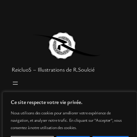
ReicluoS – Illustrations de R.Soulcié
Boutique
Mentions légales
Ce site respecte votre vie privée.
Goodies
Politique de confidentialité
Nous utilisons des cookies pour améliorer votre expérience de
Info
Conditions générales de vente
navigation, et analyser notre trafic. En cliquant sur "Accepter", vous
Contact
consentez à notre utilisation des cookies.