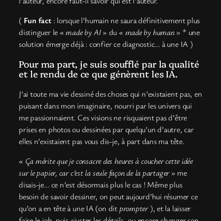
l’auteur, encore faut-il savoir qui est l’auteur.
(
Fun fact
: lorsque l’humain ne saura définitivement plus
distinguer le «
made by AI
» du «
made by human
» * une
solution émerge déjà : confier ce diagnostic… à une IA )
Pour ma part, je suis soufflé par la qualité
et le rendu de ce que génèrent les IA.
J’ai toute ma vie dessiné des choses qui n’existaient pas, en
puisant dans mon imaginaire, nourri par les univers qui
me passionnaient. Ces visions ne risquaient pas d’être
prises en photos ou dessinées par quelqu’un d’autre, car
elles n’existaient pas vous dis-je, à part dans ma tête.
«
Ça mérite que je consacre des heures à coucher cette idée
sur le papier, car c’est la seule façon de la partager
» me
disais-je… ce n’est désormais plus le cas ! Même plus
besoin de savoir dessiner, on peut aujourd’hui résumer ce
qu’on a en tête à une IA (on dit
prompter
), et la laisser
faire le job, puis ajuster les détails, ou encore changer son