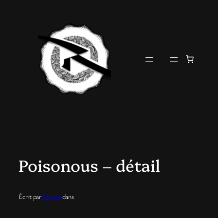
Aller
au
contenu
Poisonous – détail
Écrit par
Romain
dans