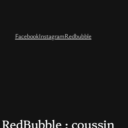
Facebook
Instagram
Redbubble
 RedBubble : coussin