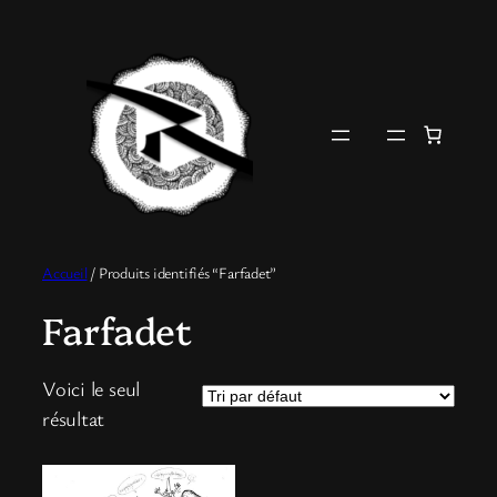
Aller
au
contenu
Accueil
/ Produits identifiés “Farfadet”
Farfadet
Voici le seul
résultat