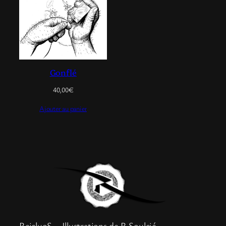
Gonflé
40,00
€
Ajouter au panier
ReicluoS – Illustrations de R.Soulcié