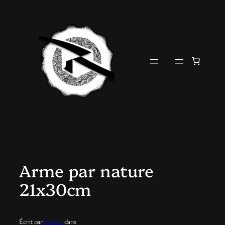
Aller
au
contenu
Arme par nature
21x30cm
Écrit par
Romain
dans