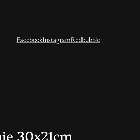
Facebook
Instagram
Redbubble
hie 30x21cm