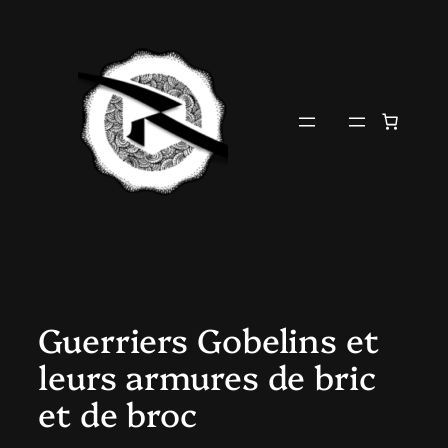
Aller
au
contenu
Guerriers Gobelins et
leurs armures de bric
et de broc