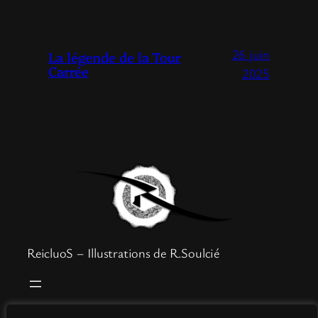
26 juin
La légende de la Tour
Carrée
2025
ReicluoS – Illustrations de R.Soulcié