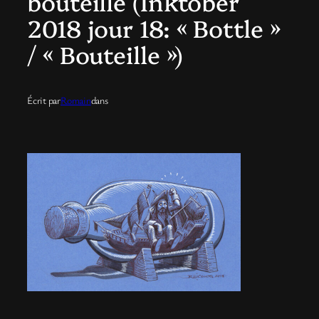
bouteille (Inktober
2018 jour 18: « Bottle »
/ « Bouteille »)
Écrit par
Romain
dans