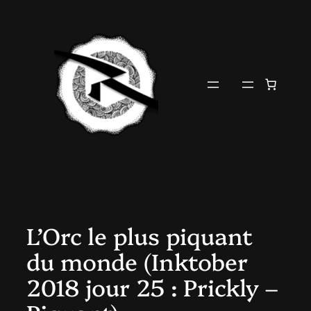
Aller
au
contenu
L’Orc le plus piquant
du monde (Inktober
2018 jour 25 : Prickly –