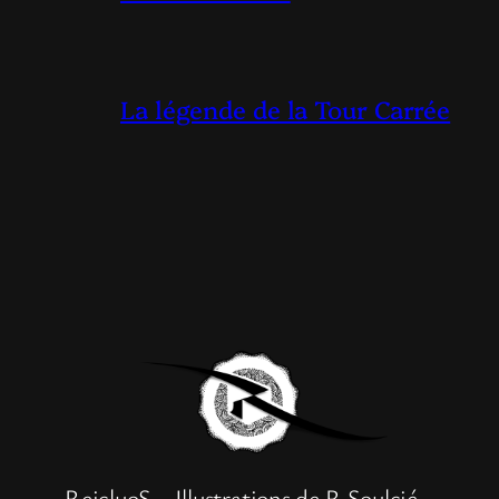
La légende de la Tour Carrée
ReicluoS – Illustrations de R.Soulcié