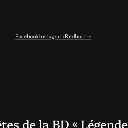
Facebook
Instagram
Redbubble
tes de la BD « Légend