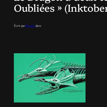
Oubliées » (Inktober
Écrit par
Romain
dans