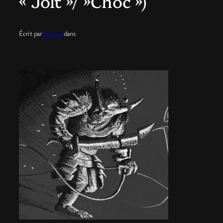
« Jolt »/ »Choc »)
Écrit par
Romain
dans