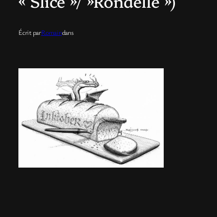
« Slice »/ »Rondelle »)
Écrit par
Romain
dans