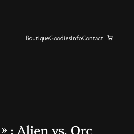
Boutique
Goodies
Info
Contact
» : Alien vs. Orc