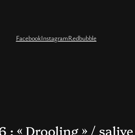
Facebook
Instagram
Redbubble
: « Drooling » / salive 