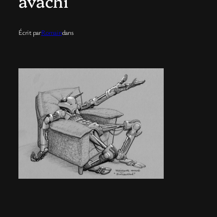
avachi
Écrit par
Romain
dans