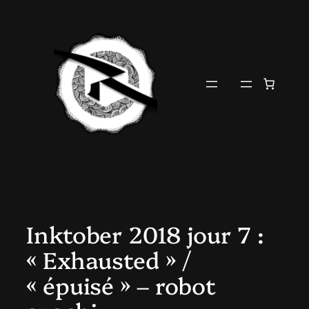
Aller
au
contenu
Inktober 2018 jour 7 :
« Exhausted » /
« épuisé » – robot