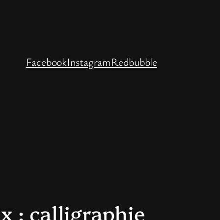
Facebook
Instagram
Redbubble
 : calligraphie