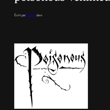
Écrit par
Romain
dans