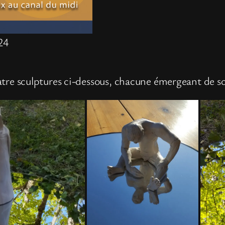
24
quatre sculptures ci-dessous, chacune émergeant de so