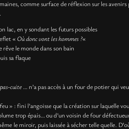
ines, comme surface de réflexion sur les avenirs pos
.
on lac, en y sondant les futurs possibles
eflet «
Où donc vont les hommes ?
«
e rêve le monde dans son bain
uis sa flaque
pas-cuite
… n’a pas accès à un four de potier qui ve
eu » : fini l’angoisse que la création sur laquelle vo
volume trop épais… ou d’un voisin de four défectueux
même le miroir, puis laissée à sécher telle quelle. D’