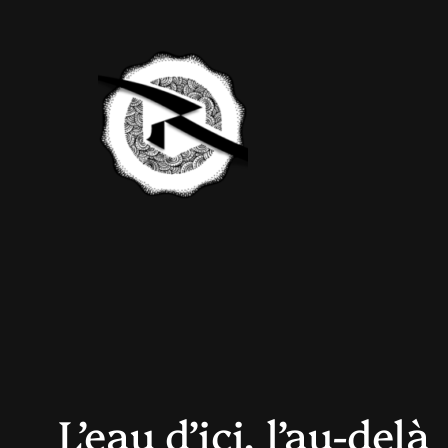
Aller
au
contenu
L’eau d’ici, l’au-delà