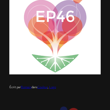
Écrit par
Romain
dans
Couleur
, 
Logo