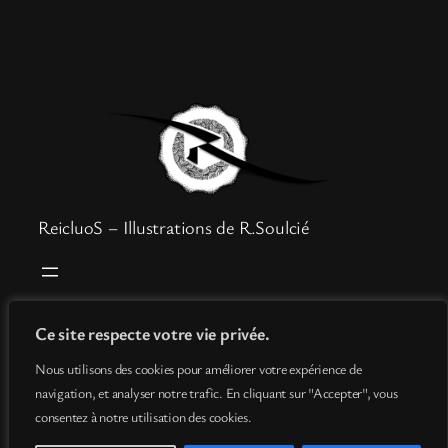
ReicluoS – Illustrations de R.Soulcié
Boutique
Mentions légales
Ce site respecte votre vie privée.
Goodies
Politique de confidentialité
Nous utilisons des cookies pour améliorer votre expérience de
Info
Conditions générales de vente
navigation, et analyser notre trafic. En cliquant sur "Accepter", vous
Contact
consentez à notre utilisation des cookies.