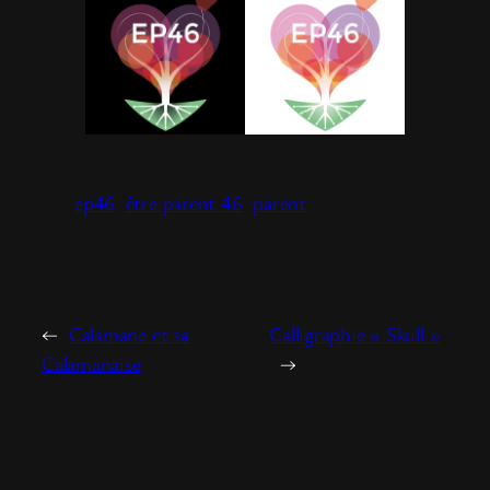
ep46
être parent 46
parent
←
Calamane et sa
Calligraphie « Skull »
Calamanaise
→