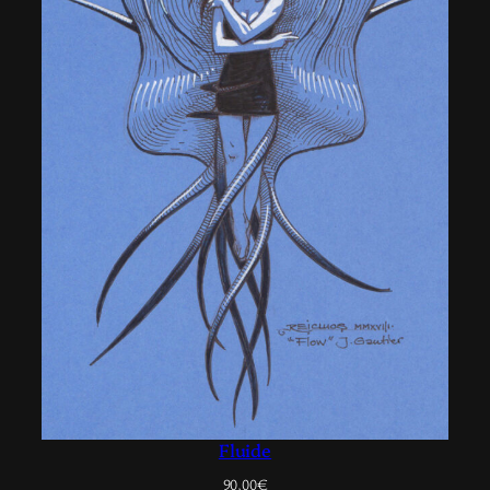
Fluide
90,00
€