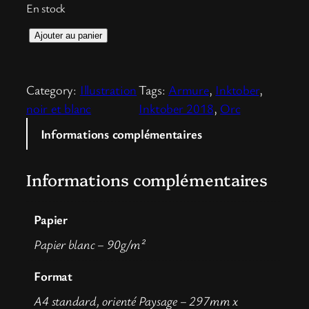
En stock
q
Ajouter au panier
u
a
Category:
Illustration
Tags:
Armure
, 
Inktober
, 
n
noir et blanc
Inktober 2018
, 
Orc
t
i
Informations complémentaires
t
é
Informations complémentaires
d
e
Papier
P
r
Papier blanc – 90g/m²
i
Format
c
k
A4 standard, orienté Paysage – 297mm x