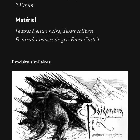
l
210mm
y
Matériel
/
P
Feutres à encre noire, divers calibres
i
Feutres à nuances de gris Faber Castell
q
u
a
Produits similaires
n
t