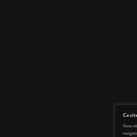
Ce sit
Nous uti
navigati