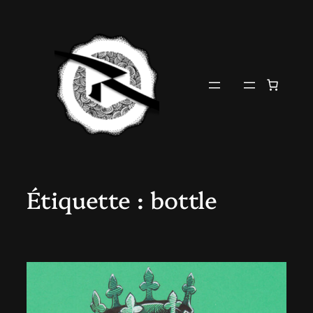
Aller
au
contenu
Étiquette :
bottle