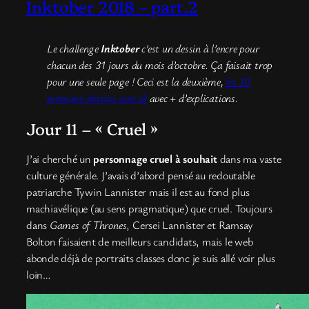
Inktober 2018 – part.2
Le challenge
Inktober
c’est un dessin à l’encre pour
chacun des 31 jours du mois d’octobre. Ça faisait trop
pour une seule page ! Ceci est la deuxième,
les 10
premiers dessins sont là
avec + d’explications.
Jour 11 – « Cruel »
J’ai cherché un
personnage cruel à souhait
dans ma vaste
culture générale. J’avais d’abord pensé au redoutable
patriarche Tywin Lannister mais il est au fond plus
machiavélique (au sens pragmatique) que cruel. Toujours
dans
Games of Thrones
, Cersei Lannister et Ramsay
Bolton faisaient de meilleurs candidats, mais le web
abonde déjà de portraits classes donc je suis allé voir plus
loin…