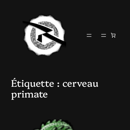
Aller
au
contenu
Étiquette :
cerveau
primate