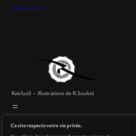
30 septembre 2016
ReicluoS – Illustrations de R.Soulcié
Boutique
Mentions légales
Ce site respecte votre vie privée.
Goodies
Politique de confidentialité
Nous utilisons des cookies pour améliorer votre expérience de