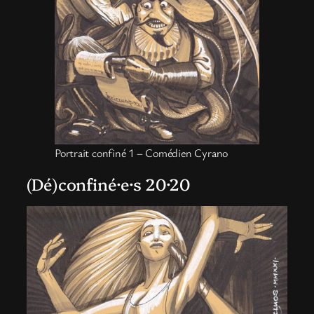
Portrait confiné 1 – Comédien Cyrano
(Dé)confiné·e·s 20·20