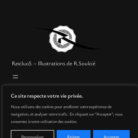
ReicluoS – Illustrations de R.Soulcié
Boutique
Mentions légales
Ce site respecte votre vie privée.
Goodies
Politique de confidentialité
Nous utilisons des cookies pour améliorer votre expérience de
Info
Conditions générales de vente
navigation, et analyser notre trafic. En cliquant sur "Accepter", vous
Contact
consentez à notre utilisation des cookies.
Personnaliser
Rejeter
Accepter