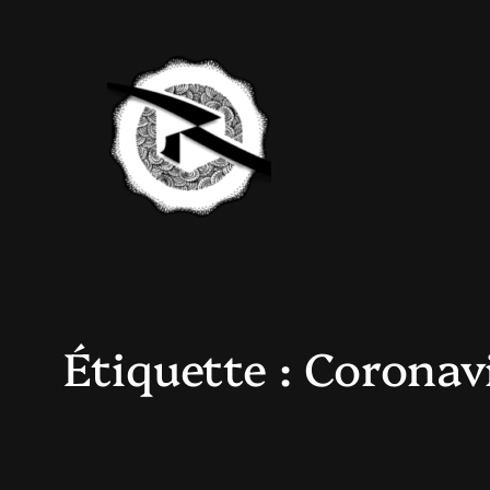
Aller
au
contenu
Étiquette :
Coronav