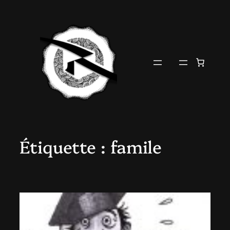
Aller
au
contenu
Étiquette :
famile