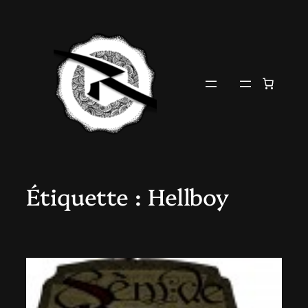
Aller
au
contenu
Étiquette :
Hellboy