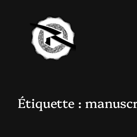
Aller
au
contenu
Étiquette :
manuscr