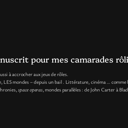
uscrit pour mes camarades rôl
éussi à accrocher aux jeux de rôles.
e, LES mondes – depuis un bail . Littérature, cinéma … comme la 
chronies,
space operas
, mondes parallèles : de John Carter à Bla