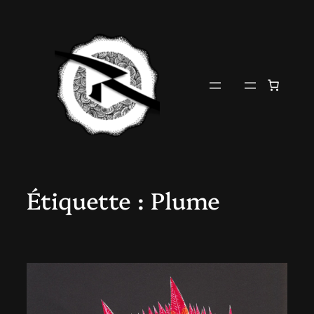
Aller
au
contenu
Étiquette :
Plume