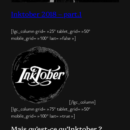
Inktober 2018 – part.1
[lgc_column grid= »25″ tablet_grid= »50″
mobile_grid= »100″ last= »false »]
[/lgc_column]
[lgc_column grid= »75″ tablet_grid= »50″
mobile_grid= »100″ last= »true »]
Mais qu’est-ce qu’Inktober ?