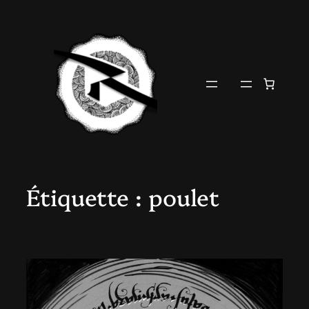
Aller
au
contenu
Étiquette :
poulet