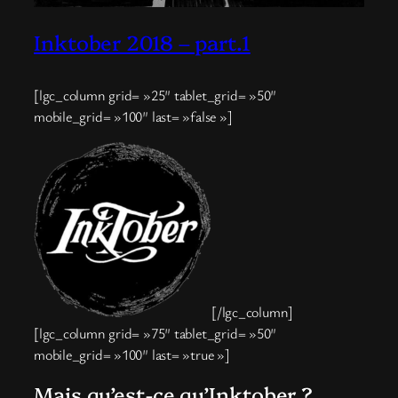
Inktober 2018 – part.1
[lgc_column grid= »25″ tablet_grid= »50″
mobile_grid= »100″ last= »false »]
[/lgc_column]
[lgc_column grid= »75″ tablet_grid= »50″
mobile_grid= »100″ last= »true »]
Mais qu’est-ce qu’Inktober ?