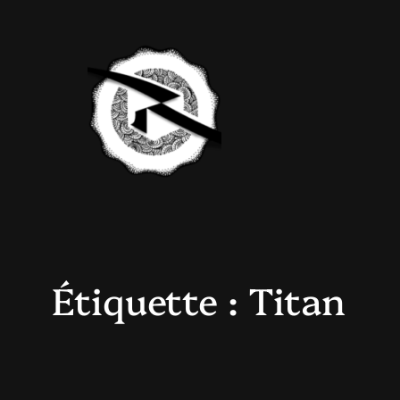
Aller
au
contenu
Étiquette :
Titan