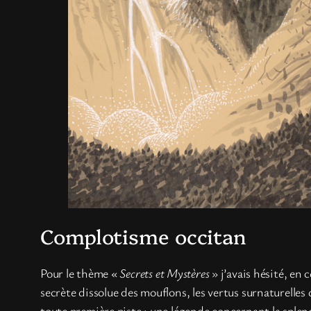
Complotisme occitan
Pour le thème «
Secrets et Mystères
» j’avais hésité, en
secrète dissolue des mouflons, les vertus surnaturelles 
toute première piste : une légende concernant la sple