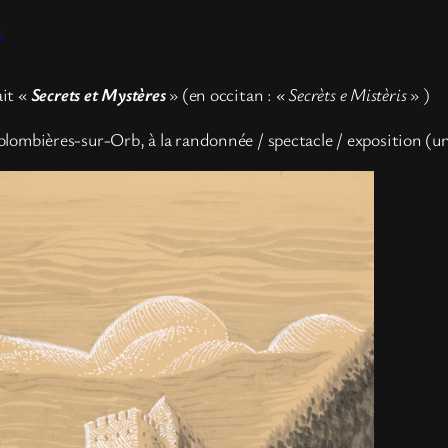
e
ait «
Secrets et Mystères
» (en occitan :
« Secrèts e Mistèris
» )
 Colombières-sur-Orb, à la randonnée / spectacle / exposition (