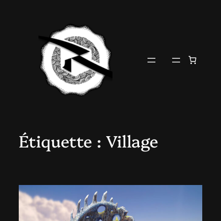
Aller
au
contenu
Étiquette :
Village