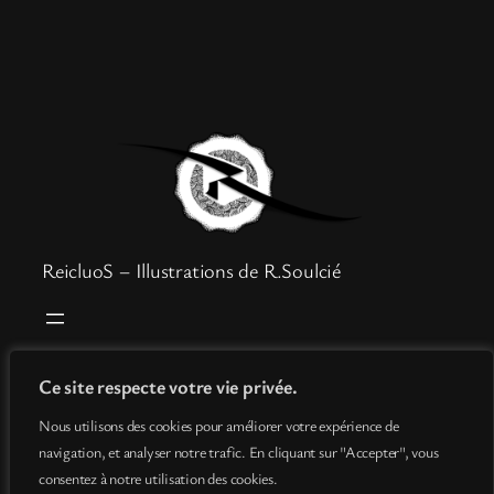
ReicluoS – Illustrations de R.Soulcié
Boutique
Mentions légales
Ce site respecte votre vie privée.
Goodies
Politique de confidentialité
Nous utilisons des cookies pour améliorer votre expérience de
Info
Conditions générales de vente
navigation, et analyser notre trafic. En cliquant sur "Accepter", vous
Contact
consentez à notre utilisation des cookies.