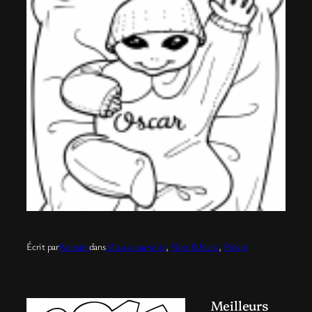
Écrit par
Romain
dans
Ma-aaa-aa viiiie
, 
Noir & blanc
, 
Pidapi
Meilleurs