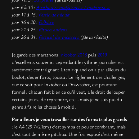
Jour 6 à 10 :
Apothicaire malfaisant.e / malicieux.se
Jour 11 à 15 :
Festin de minuit
Jour 16 à 20 :
Folklore
Jour 21 à 25 :
Rituels anciens
Jour 26 à 31 :
Festival des moissons
(/de la récolte)
Je garde des marathons
Inktober 2018
puis
2019
d’excellents souvenirs cependant le rythme journalier est
sacrément contraignant à tenir quand on a par ailleurs du
boulot, des enfants, toussa . Le règlement des challenges,
que ce soit pour Inktober ou Drawtober, est pourtant
formel : chacun fait bien ce qu’il veut, a le droit de louper
certains jours, de reprendre, etc… mais je ne suis pas du
genre à faire les choses à moitié .
Par ailleurs je veux travailler sur des formats plus grands
: le A4 (29.7×21cm) c’est sympa et peu encombrant, mais
c’est tout de même pitchou. Une fois exposé c’est même