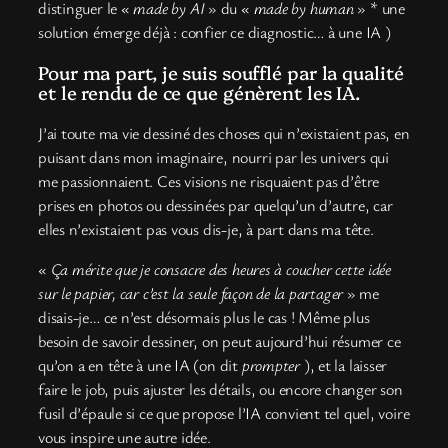
distinguer le «
made by AI
» du «
made by human
» * une
solution émerge déjà : confier ce diagnostic… à une IA )
Pour ma part, je suis soufflé par la qualité
et le rendu de ce que génèrent les IA.
J’ai toute ma vie dessiné des choses qui n’existaient pas, en
puisant dans mon imaginaire, nourri par les univers qui
me passionnaient. Ces visions ne risquaient pas d’être
prises en photos ou dessinées par quelqu’un d’autre, car
elles n’existaient pas vous dis-je, à part dans ma tête.
«
Ça mérite que je consacre des heures à coucher cette idée
sur le papier, car c’est la seule façon de la partager
» me
disais-je… ce n’est désormais plus le cas ! Même plus
besoin de savoir dessiner, on peut aujourd’hui résumer ce
qu’on a en tête à une IA (on dit
prompter
), et la laisser
faire le job, puis ajuster les détails, ou encore changer son
fusil d’épaule si ce que propose l’IA convient tel quel, voire
vous inspire une autre idée.