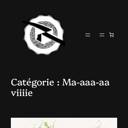
Aller
au
contenu
Catégorie :
Ma-aaa-aa
viiiie