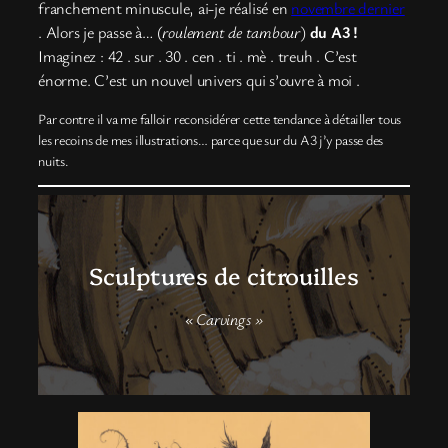
franchement minuscule, ai-je réalisé en
novembre dernier
. Alors je passe à… (
roulement de tambour
)
du A3 !
Imaginez : 42 . sur . 30 . cen . ti . mè . treuh . C’est
énorme. C’est un nouvel univers qui s’ouvre à moi .
Par contre il va me falloir reconsidérer cette tendance à détailler tous
les recoins de mes illustrations… parce que sur du A3 j’y passe des
nuits.
Sculptures de citrouilles
« Carvings »