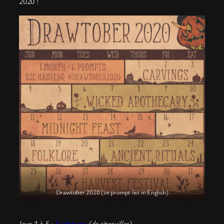
2020 !
Drawtober 2020 (ze prompt list in English)
Jour 1 à 5 :
Sculptures
(de citrouilles)