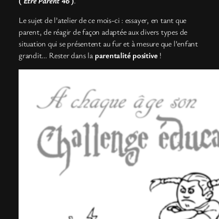
(
Etre Parent 46
)
.
Le sujet de l’atelier de ce mois-ci : essayer, en tant que
parent, de réagir de façon adaptée aux divers types de
situation qui se présentent au fur et à mesure que l’enfant
grandit… Rester dans la
parentalité positive
!