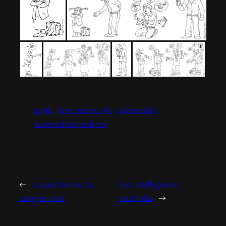
ep46
être parent 46
parentalité
parentalité positive
←
Le parchemin du
Les intelligences
sanglier noir
multiples
→