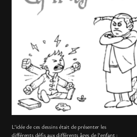
L’idée de ces dessins était de présenter les
différents défis aux différents âges de l’enfant :