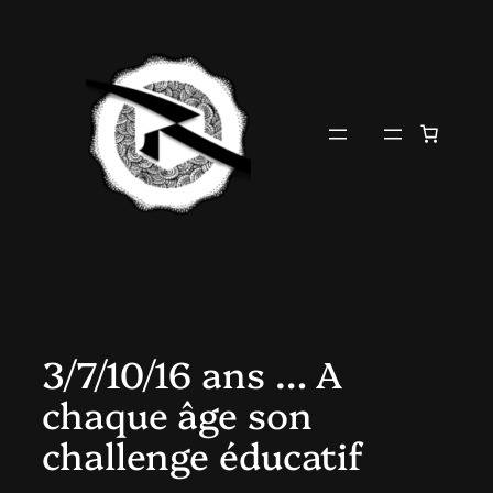
Aller
au
contenu
3/7/10/16 ans … A
chaque âge son
challenge éducatif