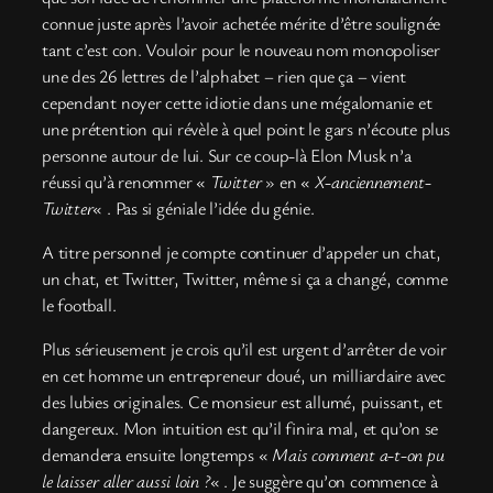
connue juste après l’avoir achetée mérite d’être soulignée
tant c’est con. Vouloir pour le nouveau nom monopoliser
une des 26 lettres de l’alphabet – rien que ça – vient
cependant noyer cette idiotie dans une mégalomanie et
une prétention qui révèle à quel point le gars n’écoute plus
personne autour de lui. Sur ce coup-là Elon Musk n’a
réussi qu’à renommer «
Twitter
» en «
X-anciennement-
Twitter
« . Pas si géniale l’idée du génie.
A titre personnel je compte continuer d’appeler un chat,
un chat, et Twitter, Twitter, même si ça a changé, comme
le football.
Plus sérieusement je crois qu’il est urgent d’arrêter de voir
en cet homme un entrepreneur doué, un milliardaire avec
des lubies originales. Ce monsieur est allumé, puissant, et
dangereux. Mon intuition est qu’il finira mal, et qu’on se
demandera ensuite longtemps «
Mais comment a-t-on pu
le laisser aller aussi loin ?
« . Je suggère qu’on commence à