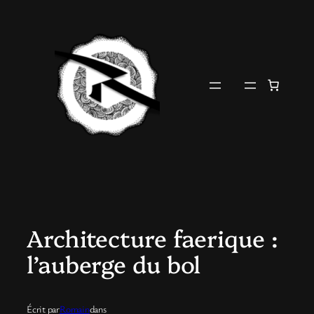
Aller
au
contenu
Architecture faerique :
l’auberge du bol
Écrit par
Romain
dans