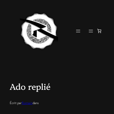
Aller
au
contenu
Ado replié
Écrit par
Romain
dans