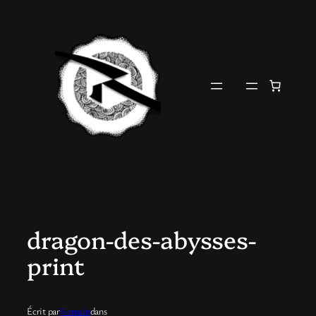
Aller
au
contenu
dragon-des-abysses-
print
Écrit par
Romain
dans