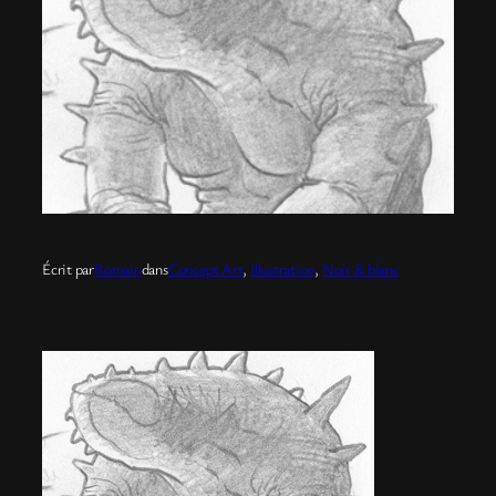
Écrit par
Romain
dans
Concept Art
, 
Illustration
, 
Noir & blanc