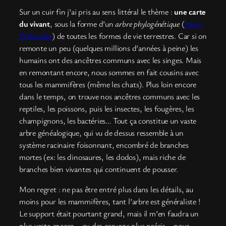
Sur un cuir fin j’ai pris au sens littéral le thème :
une carte
du vivant
, sous la forme d’un
arbre phylogénétique
(
merci
Wikipedia
) de toutes les formes de vie terrestres. Car si on
remonte un peu (quelques millions d’années à peine) les
humains ont des ancêtres communs avec les singes. Mais
en remontant encore, nous sommes en fait cousins avec
tous les mammifères (même les chats). Plus loin encore
dans le temps, on trouve nos ancêtres communs avec les
reptiles, les poissons, puis les insectes, les fougères, les
champignons, les bactéries… Tout ça constitue un vaste
arbre généalogique, qui vu de dessus ressemble à un
système racinaire foisonnant, encombré de branches
mortes (ex: les dinosaures, les dodos), mais riche de
branches bien vivantes qui continuent de pousser.
Mon regret : ne pas être entré plus dans les détails, au
moins pour les mammifères, tant l’arbre est généraliste !
Le support était pourtant grand, mais il m’en faudra un
plus vaste encore – ou des crayons plus précis – pour