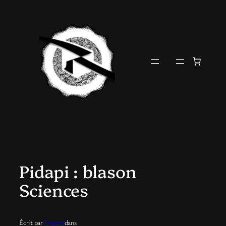
Aller
au
contenu
Pidapi : blason
Sciences
Écrit par
Romain
dans