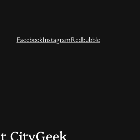
Facebook
Instagram
Redbubble
nt CityGeek