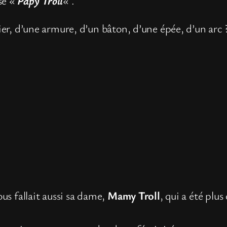
sé «
Papy Troll
« .
lier, d’une armure, d’un bâton, d’une épée, d’un arc 
s fallait aussi sa dame,
Mamy Troll
, qui a été plu