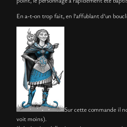
point, le personnage a rapidement été bapti
En a-t-on trop fait, en l’affublant d’un bouc
Sur cette commande il nou
voit moins).