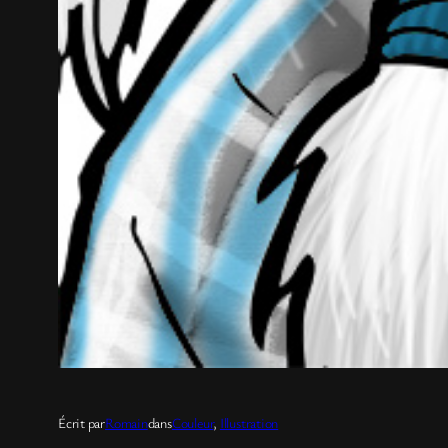
Écrit par
Romain
dans
Couleur
, 
Illustration