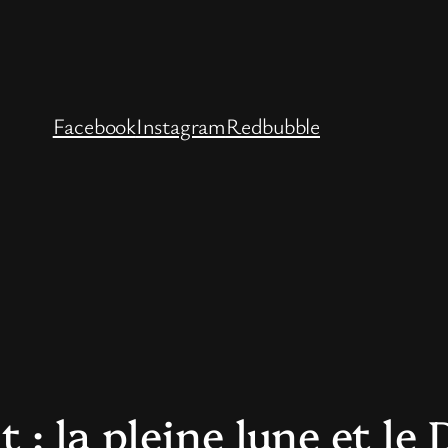
Facebook
Instagram
Redbubble
t : la pleine lune et le