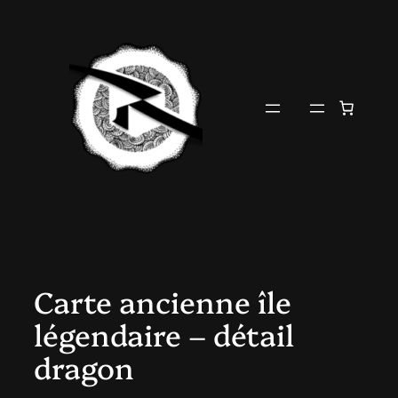
Aller
au
contenu
Carte ancienne île
légendaire – détail
dragon